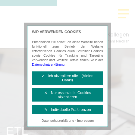
WIR VERWENDEN COOKIES
Missel & Kollegen
Steuerberatung in Oberndorf am Neckar
Entscheiden Sie selbst, ob diese Website neben
funktionell zum Betrieb der Website
erforderlichen Cookies auch Betreiber-Cookies
sowie Cookies für Tracking und Targeting
verwenden darf. Weitere Details finden Sie in der
Datenschutzerklärung
.
✓ Ich akzeptiere alle (Vielen
Dank!)
✕ Nur essenzielle Cookies
akzeptieren
✎ Individuelle Präferenzen
·
Datenschutzerklärung
Impressum
Notwendige Cookies
ETL
Diese Cookies sind erforderlich, um die
grundlegende Funktionalität der Website