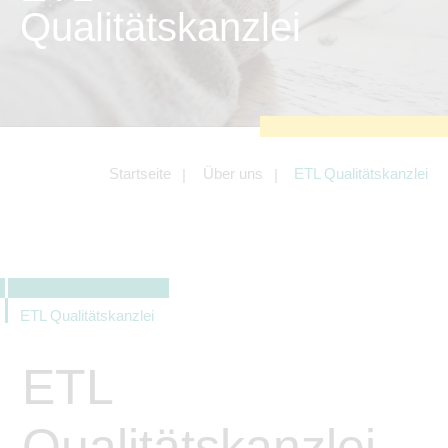
zu sichern.
Qualitätskanzlei
Tracking- und Targeting-Cookies
Diese Cookies sind erforderlich, um
unsere Website auf Ihre Bedürfnisse hin
zu optimieren. Hierzu gehört eine
bedarfsgerechte Gestaltung und
fortlaufende Verbesserung unseres
Angebotes einschließlich der
Verknüpfung zu Social-Media-
Angeboten von z.B. Facebook und
Startseite
Über uns
ETL Qualitätskanzlei
LinkedIn.
Betreibercookies
Diese Cookies sind erforderlich, um z.B.
Google Maps zu nutzen oder
eingebettete Videos abspielen zu
können.
ETL Qualitätskanzlei
ETL
Qualitätskanzlei