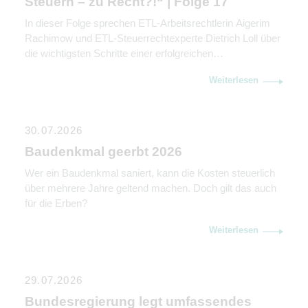
Steuern – zu Recht?!“ | Folge 17
In dieser Folge sprechen ETL-Arbeitsrechtlerin Aigerim
Rachimow und ETL-Steuerrechtexperte Dietrich Loll über
die wichtigsten Schritte einer erfolgreichen
Unternehmensnachfolge. Sie erklären, warum
Weiterlesen
Kommunikation genauso wichtig ist wie rechtliche und
steuerliche Gestaltung.
30.07.2026
Baudenkmal geerbt 2026
Wer ein Baudenkmal saniert, kann die Kosten steuerlich
über mehrere Jahre geltend machen. Doch gilt das auch
für die Erben?
Weiterlesen
29.07.2026
Bundesregierung legt umfassendes