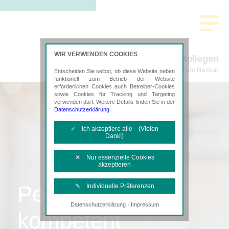
WIR VERWENDEN COOKIES
Missel & Kollegen
Steuerberatung in Oberndorf am Neckar
Entscheiden Sie selbst, ob diese Website neben
funktionell zum Betrieb der Website
erforderlichen Cookies auch Betreiber-Cookies
sowie Cookies für Tracking und Targeting
verwenden darf. Weitere Details finden Sie in der
Datenschutzerklärung
.
✓ Ich akzeptiere alle (Vielen
Dank!)
✕ Nur essenzielle Cookies
akzeptieren
Persönlich,
✎ Individuelle Präferenzen
·
Datenschutzerklärung
Impressum
Notwendige Cookies
kompetent
Diese Cookies sind erforderlich, um die
grundlegende Funktionalität der Website