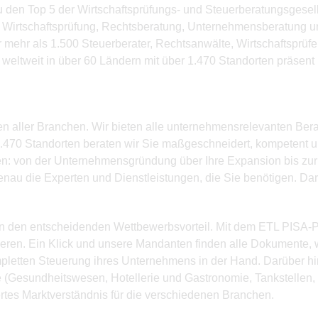
zu den Top 5 der Wirtschaftsprüfungs- und Steuerberatungsges
g, Wirtschaftsprüfung, Rechtsberatung, Unternehmensberatung 
r mehr als 1.500 Steuerberater, Rechtsanwälte, Wirtschaftsprü
weltweit in über 60 Ländern mit über 1.470 Standorten präsent
hmen aller Branchen. Wir bieten alle unternehmensrelevanten Ber
470 Standorten beraten wir Sie maßgeschneidert, kompetent und
ngen: von der Unternehmensgründung über Ihre Expansion bis zur
enau die Experten und Dienstleistungen, die Sie benötigen. Dar
n den entscheidenden Wettbewerbsvorteil. Mit dem ETL PISA-P
ieren. Ein Klick und unsere Mandanten finden alle Dokumente, 
pletten Steuerung ihres Unternehmens in der Hand. Darüber hi
(Gesundheitswesen, Hotellerie und Gastronomie, Tankstellen, Se
ertes Marktverständnis für die verschiedenen Branchen.