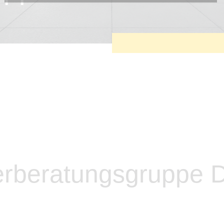
Diese Cookies sind erforderlich, um die grundlegende
Funktionalität der Website zu sichern.
Tracking- und Targeting-Cookies
Diese Cookies sind erforderlich, um unsere Website auf Ihre
Bedürfnisse hin zu optimieren. Hierzu gehört eine
bedarfsgerechte Gestaltung und fortlaufende Verbesserung
unseres Angebotes einschließlich der Verknüpfung zu
Social-Media-Angeboten von z.B. Facebook und LinkedIn.
Betreibercookies
Diese Cookies sind erforderlich, um z.B. Google Maps zu
nutzen oder eingebettete Videos abspielen zu können.
erberatungsgruppe 