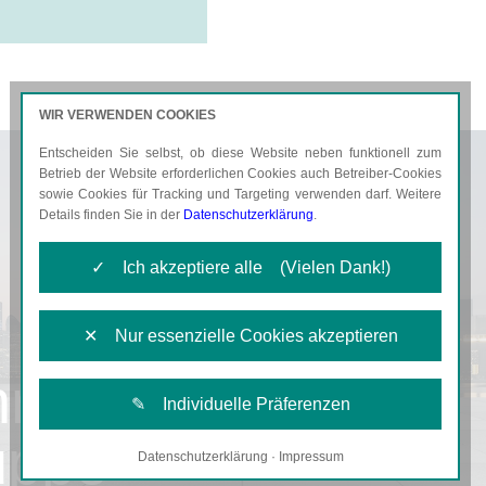
WIR VERWENDEN COOKIES
Entscheiden Sie selbst, ob diese Website neben funktionell zum
AKTUELLES
KARRIERE
Betrieb der Website erforderlichen Cookies auch Betreiber-Cookies
sowie Cookies für Tracking und Targeting verwenden darf. Weitere
Details finden Sie in der
Datenschutzerklärung
.
✓ Ich akzeptiere alle (Vielen Dank!)
✕ Nur essenzielle Cookies akzeptieren
hr
✎ Individuelle Präferenzen
uppe
Datenschutzerklärung
·
Impressum
Notwendige Cookies